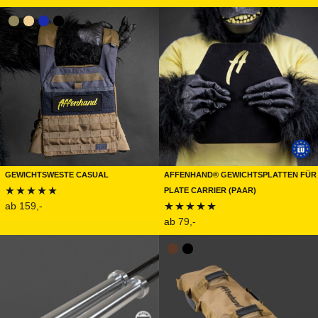
4.98
von 5
Gewichtsweste CASUAL
Affenhand® Gewichtsplatten für
Plate Carrier (Paar)
ab
159,-
Bewertet mit
ab
79,-
Bewertet mit
4.92
von 5
5.00
von 5