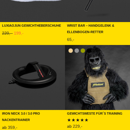
LUXIAOJUN Gewichtheberschuhe
Wrist Bar – Handgelenk &
Ellenbogen-Retter
Ursprünglicher Preis war: 220,-
Aktueller Preis ist: 199,- .
220,-
199,-
65,-
Iron Neck 3.0 / 3.0 PRO
Gewichtsweste für´s Training
Nackentrainer
ab
229,-
ab
359,-
Bewertet mit