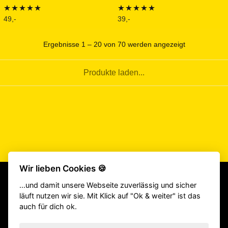
49,-
39,-
Bewertet mit
Bewertet mit
5.00
von 5
5.00
von 5
Ergebnisse 1 – 20 von 70 werden angezeigt
Produkte laden...
Wir lieben Cookies 🍪
...und damit unsere Webseite zuverlässig und sicher
läuft nutzen wir sie. Mit Klick auf "Ok & weiter" ist das
Beliebte Produkte:
CrossFit® Gewichthebergürtel
|
TYR Schuhe
auch für dich ok.
|
Fitness Geräte
|
Klimmzugstangen
|
Langhantel
|
Victory Grips
|
Gewichtsweste
|
Homegym
|
Gewichthebergürtel
|
Springseile