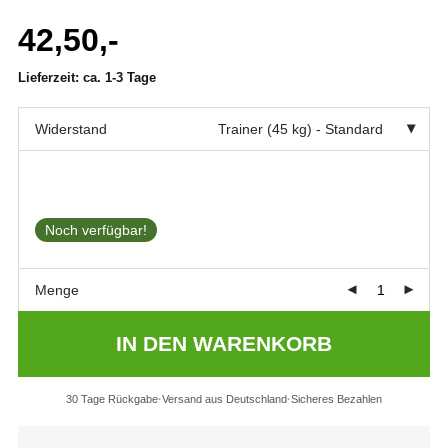
Bewertet mit
3
42,50,-
5.00
von 5,
basierend auf
Lieferzeit:
ca. 1-3 Tage
Kundenbewertung
Widerstand
Trainer (45 kg) - Standard
Noch verfügbar!
Menge
IN DEN WARENKORB
30 Tage Rückgabe
Versand aus Deutschland
Sicheres Bezahlen