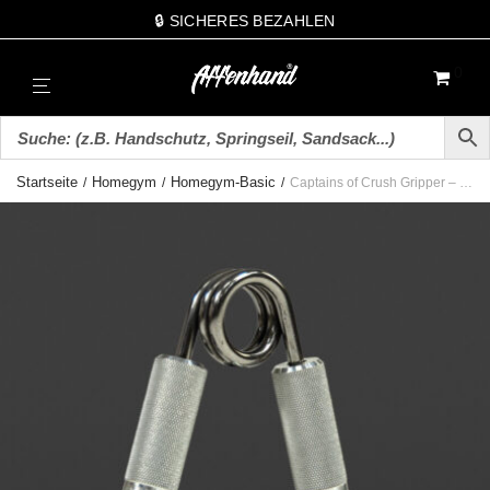
🔒 SICHERES BEZAHLEN
0
Startseite
Homegym
Homegym-Basic
/
/
/
Captains of Crush Gripper – Griffkraft Trainer