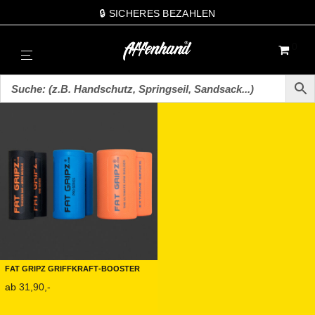
🔒 SICHERES BEZAHLEN
0
Fat Gripz Griffkraft-Booster
ab
31,90,-