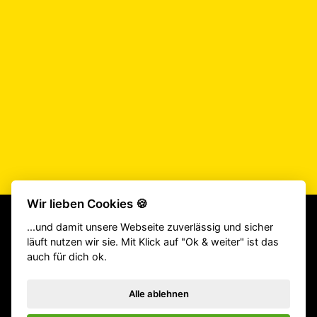
Wir lieben Cookies 🍪
...und damit unsere Webseite zuverlässig und sicher
läuft nutzen wir sie. Mit Klick auf "Ok & weiter" ist das
Beliebte Produkte:
CrossFit® Gewichthebergürtel
|
TYR Schuhe
auch für dich ok.
|
Fitness Geräte
|
Klimmzugstangen
|
Langhantel
|
Victory Grips
|
Gewichtsweste
|
Homegym
|
Gewichthebergürtel
|
Springseile
Alle ablehnen
|
Hyrox Equipment
|
ATHX Equipment