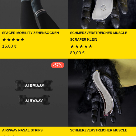
Spacer Mobility Zehensocken
Schmerzverstreicher Muscle
Scraper klein
15,00
€
Bewertet mit
89,00
€
Bewertet mit
5.00
von 5
5.00
von 5
-
57
%
Airwaav Nasal Strips
Schmerzverstreicher Muscle