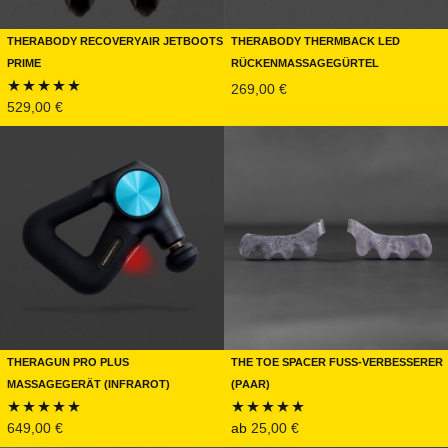
Therabody RecoveryAir JetBoots
Therabody ThermBack LED
Prime
Rückenmassagegürtel
269,00
€
529,00
€
Bewertet mit
5.00
von 5
Theragun PRO PLUS
The Toe Spacer Fuß-Verbesserer
Massagegerät (Infrarot)
(Paar)
649,00
€
ab
25,00
€
Bewertet mit
Bewertet mit