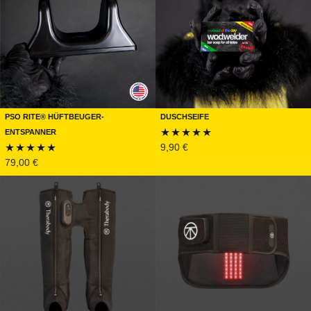
PSO Rite® Hüftbeuger-
Duschseife
Entspanner
9,90
€
Bewertet mit
79,00
€
Bewertet mit
5.00
von 5
5.00
von 5