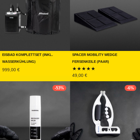
Eisbad Komplettset (inkl.
Spacer Mobility Wedge
Wasserkühlung)
Fersenkeile (Paar)
999,00
€
49,00
€
Bewertet mit
5.00
von 5
-
53
%
-
6
%