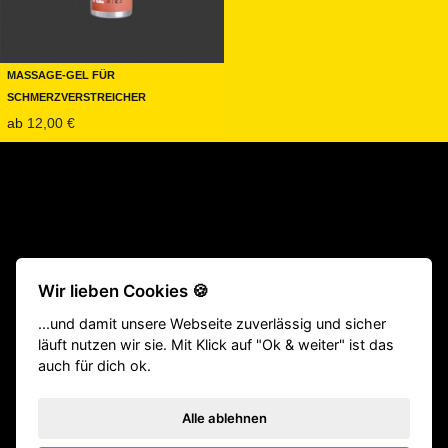
Massage-Gel für
Schmerzverstreicher
ab
12,00
€
Beliebte Produkte:
CrossFit® Gewichthebergürtel
|
TYR Schuhe
Wir lieben Cookies 🍪
|
Fitness Geräte
|
Klimmzugstangen
|
Langhantel
|
Victory Grips
...und damit unsere Webseite zuverlässig und sicher
|
Gewichtsweste
|
Homegym
|
Gewichthebergürtel
|
Springseile
läuft nutzen wir sie. Mit Klick auf "Ok & weiter" ist das
|
Hyrox Equipment
|
ATHX Equipment
auch für dich ok.
VERTRAG WIDERRUFEN
Impressum
Versand
Zahlungsarten
Datenschutz
Bestellstatus
Rücksendung
Widerrufsbelehrung
AGB
Alle ablehnen
Influencer
GYM Produktkatalog (PDF)
Affenhand Podcast
Kontakt