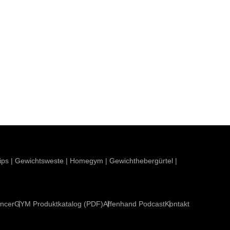
ips
|
Gewichtsweste
|
Homegym
|
Gewichthebergürtel
|
encer
GYM Produktkatalog (PDF)
Affenhand Podcast
Kontakt