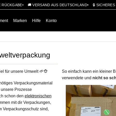
GE RÜCKGABE
🚚 VERSAND AUS DEUTSCHLAND
🔒 SICHERE
ment
Marken
Hilfe
Konto
weltverpackung
iel für unsere Umwelt 🌱🐵
So einfach kann ein kleiner 
verwendete und
nicht so sc
unnötiges Verpackungsmaterial
tt unsere Prozesse
auch schon den
elektronischen
mmen mit dir Verpackungen,
um Verpackungsschutz sind,