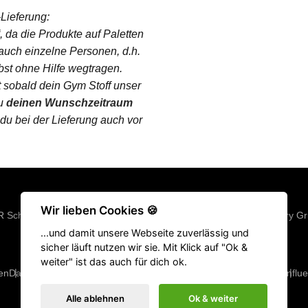
-Lieferung:
“, da die Produkte auf Paletten
auch einzelne Personen, d.h.
bst ohne Hilfe wegtragen.
sobald dein Gym Stoff unser
u
deinen Wunschzeitraum
 du bei der Lieferung auch vor
Wir lieben Cookies 🍪
R Schuhe
|
Fitness Geräte
|
Klimmzugstangen
|
Langhantel
|
Victory Gr
...und damit unsere Webseite zuverlässig und
Springseile
|
Hyrox Equipment
|
ATHX Equipment
sicher läuft nutzen wir sie. Mit Klick auf "Ok &
weiter" ist das auch für dich ok.
en
Datenschutz
Bestellstatus
Rücksendung
Widerrufsbelehrung
AGB
Influ
Alle ablehnen
Ok & weiter