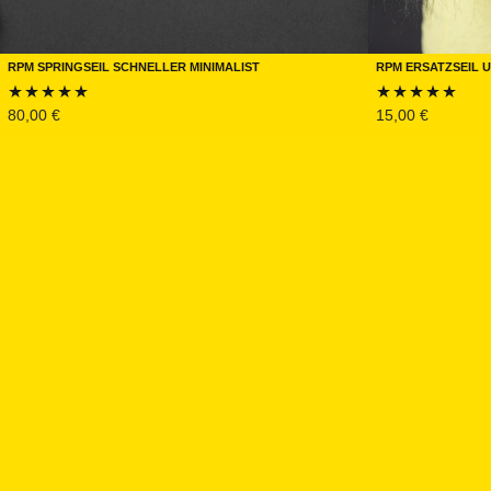
RPM Springseil Schneller Minimalist
RPM Ersatzseil 
80,00
€
15,00
€
Bewertet mit
Bewertet mit
4.94
von 5
5.00
von 5