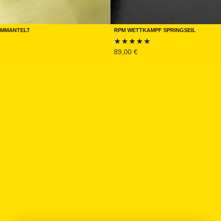
UMMANTELT
RPM Wettkampf Springseil
89,00
€
Bewertet mit
5.00
von 5