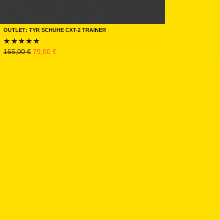
Outlet: TYR Schuhe CXT-2 Trainer
Ursprünglicher Preis war: 165,00 €
Aktueller Preis ist: 79,00 €.
165,00
€
79,00
€
Bewertet mit
5.00
von 5