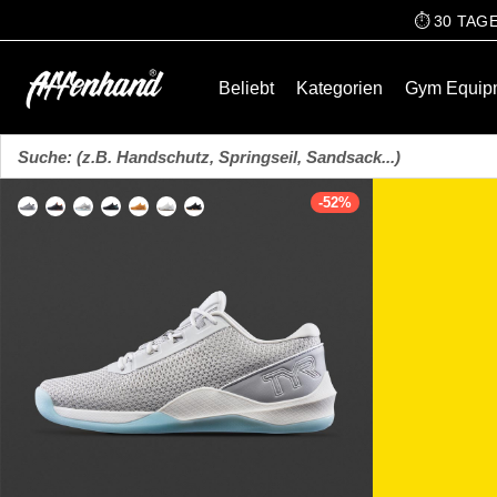
⏱️ 30 TA
Beliebt
Kategorien
Gym Equip
-
52
%