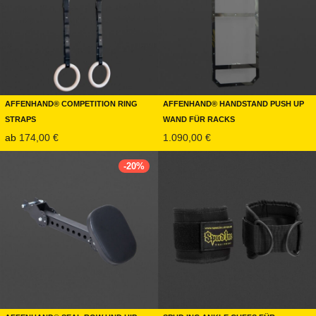
Affenhand® Competition Ring
Affenhand® Handstand Push Up
Straps
Wand für Racks
ab
174,00
€
1.090,00
€
-
20
%