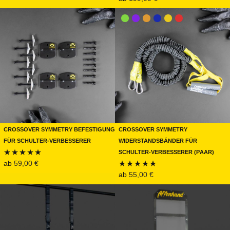
Bewertet mit
5.00
von 5
5.00
von 5
Crossover Symmetry Befestigung
Crossover Symmetry
für Schulter-Verbesserer
Widerstandsbänder für
Schulter-Verbesserer (Paar)
ab
59,00
€
Bewertet mit
ab
55,00
€
Bewertet mit
5.00
von 5
4.90
von 5