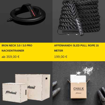
Iron Neck 3.0 / 3.0 PRO
Affenhand® Sled Pull Rope 15
Nackentrainer
Meter
ab
359,00
€
199,00
€