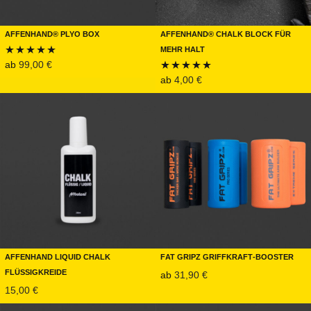
Affenhand® Plyo Box
Affenhand® Chalk Block für
mehr Halt
ab
99,00
€
Bewertet mit
ab
4,00
€
Bewertet mit
5.00
von 5
4.85
von 5
Affenhand Liquid Chalk
Fat Gripz Griffkraft-Booster
Flüssigkreide
ab
31,90
€
15,00
€