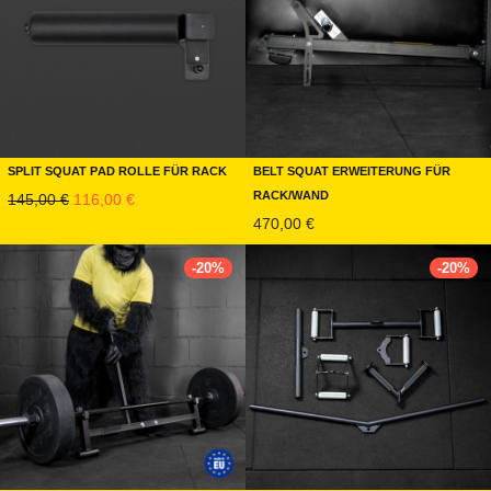
Split Squat Pad Rolle für Rack
Belt Squat Erweiterung für
Rack/Wand
Ursprünglicher Preis war: 145,00 €
Aktueller Preis ist: 116,00 €.
145,00
€
116,00
€
470,00
€
-
20
%
-
20
%