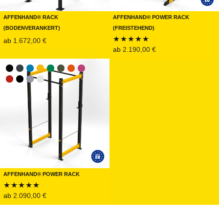
Affenhand® Rack
Affenhand® Power Rack
(Bodenverankert)
(Freistehend)
ab
1.672,00
€
ab
2.190,00
€
Bewertet mit
5.00
von 5
Affenhand® Power Rack
ab
2.090,00
€
Bewertet mit
5.00
von 5