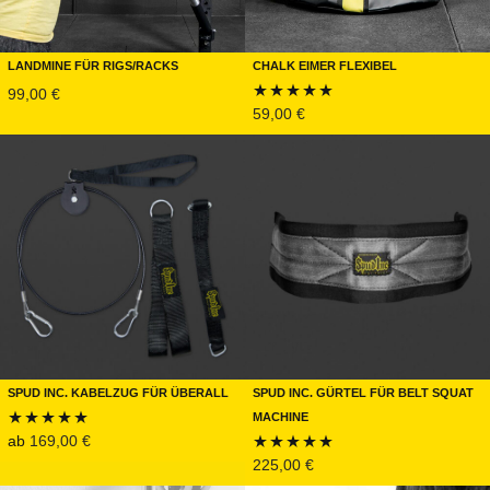
Landmine für Rigs/Racks
Chalk Eimer FLEXIBEL
99,00
€
59,00
€
Bewertet mit
5.00
von 5
Spud Inc. Kabelzug für überall
Spud Inc. Gürtel für Belt Squat
Machine
ab
169,00
€
Bewertet mit
225,00
€
Bewertet mit
5.00
von 5