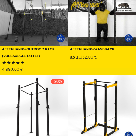
Affenhand® Outdoor Rack
Affenhand® Wandrack
(Vollausgestattet)
ab
1.032,00
€
4.990,00
€
Bewertet mit
5.00
von 5
-
20
%