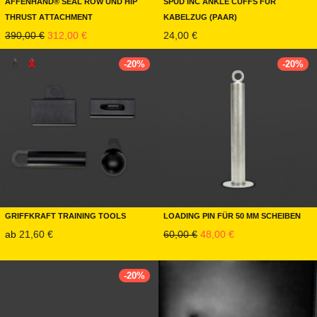
Affenhand® Seal Row und Hip
Spud Inc Ankle Cuffs für
Thrust Attachment
Kabelzug (Paar)
Ursprünglicher Preis war: 390,00 €
Aktueller Preis ist: 312,00 €.
390,00
€
312,00
€
24,00
€
-
20
%
-
20
%
Griffkraft Training Tools
Loading Pin für 50 mm Scheiben
Ursprünglicher Preis war:
Aktueller Preis ist:
ab
21,60
€
60,00
€
48,00
€
-
20
%