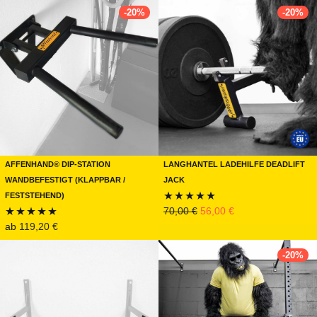
5.00
von 5
-
20
%
-
20
%
Affenhand® Dip-Station
Langhantel Ladehilfe DEADLIFT
Wandbefestigt (Klappbar /
JACK
Feststehend)
Ursprünglicher Preis war:
Aktueller Preis ist:
70,00
€
56,00
€
Bewertet mit
ab
119,20
€
Bewertet mit
5.00
von 5
5.00
von 5
-
20
%