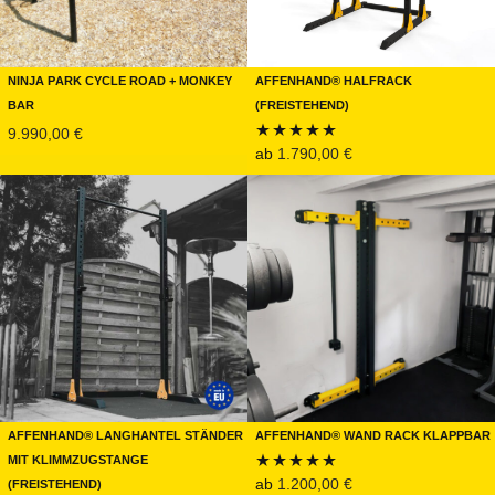
Ninja Park Cycle Road + Monkey
Affenhand® Halfrack
Bar
(Freistehend)
9.990,00
€
ab
1.790,00
€
Bewertet mit
5.00
von 5
Affenhand® Langhantel Ständer
Affenhand® Wand Rack KLAPPBAR
mit Klimmzugstange
(Freistehend)
ab
1.200,00
€
Bewertet mit