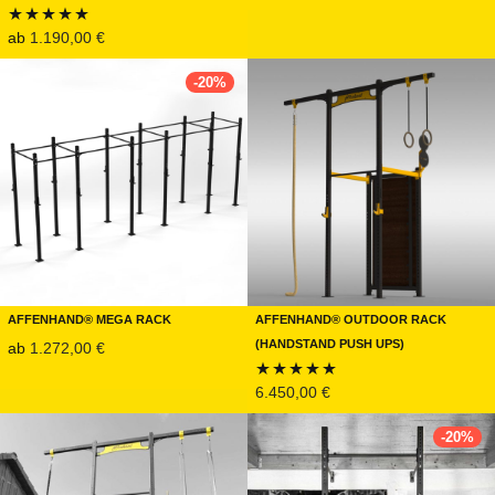
5.00
von 5
ab
1.190,00
€
Bewertet mit
5.00
von 5
-
20
%
Affenhand® Mega Rack
Affenhand® Outdoor Rack
(Handstand Push Ups)
ab
1.272,00
€
6.450,00
€
Bewertet mit
5.00
von 5
-
20
%