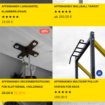
Affenhand® Langhantel
Affenhand® Wallball Target
Klammern (Paar)
ab
260,00
€
Bewertet
19,00
€
Bewertet mit
mit
4.75
5.00
von 5
von 5
-
20
%
Affenhand® Deckenbefestigung
Affenhand® Multigrip Pullup-
für Kletterseil / Holzringe
Station für Rack
Ursprünglicher Preis war: 39,00 €
Aktueller Preis ist: 31,20 €.
39,00
€
31,20
€
189,00
€
Bewertet mit
5.00
von 5