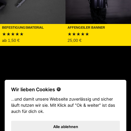
Befestigungsmaterial
Affengeiler Banner
ab
1,50
€
25,00
€
Bewertet mit
Bewertet mit
5.00
von 5
5.00
von 5
Beliebte Produkte:
CrossFit® Gewichthebergürtel
|
TYR Schuhe
Wir lieben Cookies 🍪
|
Fitness Geräte
|
Klimmzugstangen
|
Langhantel
|
Victory Grips
...und damit unsere Webseite zuverlässig und sicher
|
Gewichtsweste
|
Homegym
|
Gewichthebergürtel
|
Springseile
läuft nutzen wir sie. Mit Klick auf "Ok & weiter" ist das
|
Hyrox Equipment
|
ATHX Equipment
auch für dich ok.
VERTRAG WIDERRUFEN
Impressum
Versand
Zahlungsarten
Datenschutz
Bestellstatus
Rücksendung
Widerrufsbelehrung
AGB
Alle ablehnen
Influencer
GYM Produktkatalog (PDF)
Affenhand Podcast
Kontakt