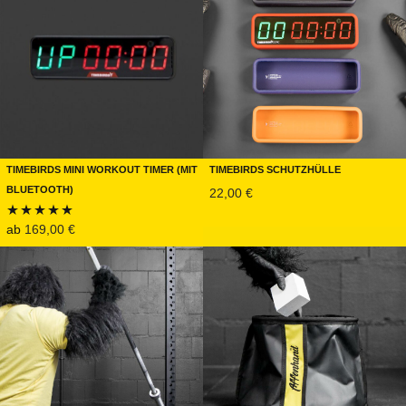
Timebirds Mini Workout Timer (mit
Timebirds Schutzhülle
Bluetooth)
22,00
€
ab
169,00
€
Bewertet mit
5.00
von 5