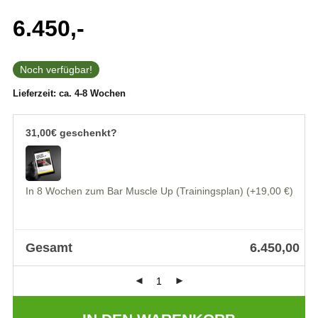
Bewertet mit
1
6.450,-
5.00
von 5,
basierend auf
Kundenbewertung
Noch verfügbar!
Lieferzeit:
ca. 4-8 Wochen
31,00€ geschenkt?
In 8 Wochen zum Bar Muscle Up (Trainingsplan)
(+19,00 €)
Gesamt
6.450,00