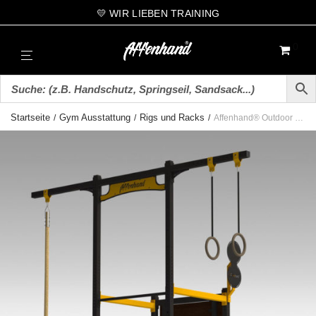
💛 WIR LIEBEN TRAINING
0
Startseite
Gym Ausstattung
Rigs und Racks
/
/
/
Affenhand® Outdoor Rack (Handstand Push Ups)