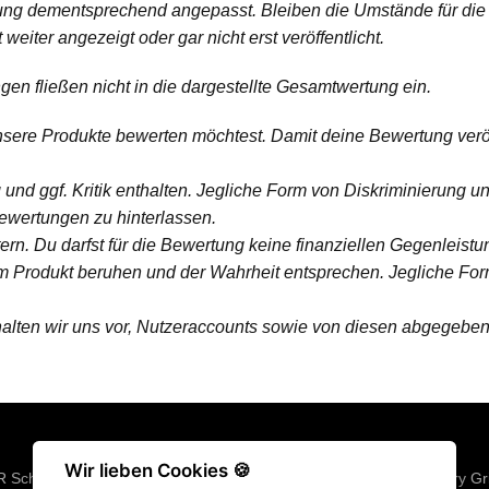
tung dementsprechend angepasst. Bleiben die Umstände für die
eiter angezeigt oder gar nicht erst veröffentlicht.
gen fließen nicht in die dargestellte Gesamtwertung ein.
sere Produkte bewerten möchtest. Damit deine Bewertung veröff
und ggf. Kritik enthalten. Jegliche Form von Diskriminierung u
Bewertungen zu hinterlassen.
rn. Du darfst für die Bewertung keine finanziellen Gegenleistu
m Produkt beruhen und der Wahrheit entsprechen. Jegliche F
halten wir uns vor, Nutzeraccounts sowie von diesen abgegeb
Wir lieben Cookies 🍪
R Schuhe
|
Fitness Geräte
|
Klimmzugstangen
|
Langhantel
|
Victory Gr