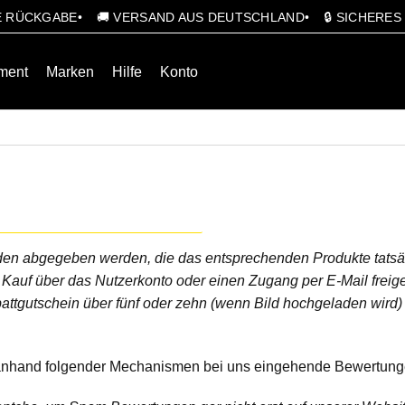
GE RÜCKGABE
🚚 VERSAND AUS DEUTSCHLAND
🔒 SICHERE
ment
Marken
Hilfe
Konto
en abgegeben werden, die das entsprechenden Produkte tatsäc
 Kauf über das Nutzerkonto oder einen Zugang per E-Mail freige
battgutschein über fünf oder zehn (wenn Bild hochgeladen wir
ir anhand folgender Mechanismen bei uns eingehende Bewertung