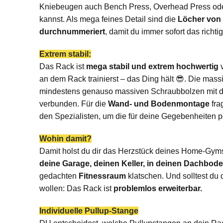
Kniebeugen auch Bench Press, Overhead Press od
kannst. Als mega feines Detail sind die
Löcher von 
durchnummeriert
, damit du immer sofort das richti
Extrem stabil:
Das Rack ist
mega stabil und extrem hochwertig
v
an dem Rack trainierst – das Ding hält 😎. Die mas
mindestens genauso massiven Schraubbolzen mit 
verbunden. Für die
Wand- und Bodenmontage
fra
den Spezialisten, um die für deine Gegebenheiten p
Wohin damit?
Damit holst du dir das Herzstück deines Home-Gyms
deine Garage, deinen Keller, in deinen Dachbod
gedachten
Fitnessraum
klatschen. Und solltest d
wollen: Das Rack ist
problemlos erweiterbar.
Individuelle Pullup-Stange