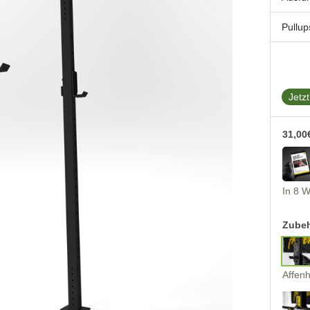
Pullu
Jetz
31,00
In 8 
Zubeh
Affen