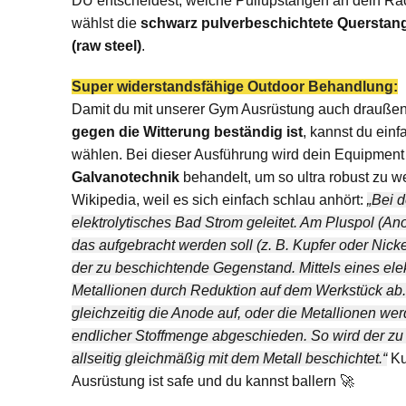
DU entscheidest, welche Pullupstangen an dein R
wählst die
schwarz pulverbeschichtete Querstan
(raw steel)
.
Super widerstandsfähige Outdoor Behandlung:
Damit du mit unserer Gym Ausrüstung auch draußen r
gegen die Witterung beständig ist
, kannst du einf
wählen. Bei dieser Ausführung wird dein Equipment v
Galvanotechnik
behandelt, um so ultra robust zu we
Wikipedia, weil es sich einfach schlau anhört:
„Bei d
elektrolytisches Bad Strom geleitet. Am Pluspol (Ano
das aufgebracht werden soll (z. B. Kupfer oder Nick
der zu beschichtende Gegenstand. Mittels eines ele
Metallionen durch Reduktion auf dem Werkstück ab. 
gleichzeitig die Anode auf, oder die Metallionen w
endlicher Stoffmenge abgeschieden. So wird der z
allseitig gleichmäßig mit dem Metall beschichtet.“
Ku
Ausrüstung ist safe und du kannst ballern 🚀