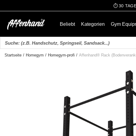
⏱️ 30 TA
Beliebt
Kategorien
Gym Equip
Startseite
/
Homegym
/
Homegym-profi
/
Affenhand® Rack (Bodenveranke