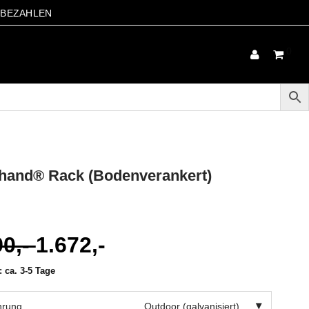
S BEZAHLEN
0
hand® Rack (Bodenverankert)
90,-
1.672,-
licher
t:
ca. 3-5 Tage
hrung
Outdoor (galvanisiert)