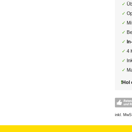
Üb
Op
Mi
Be
In
4 
In
Ma
❗️
Hol
inkl. MwS