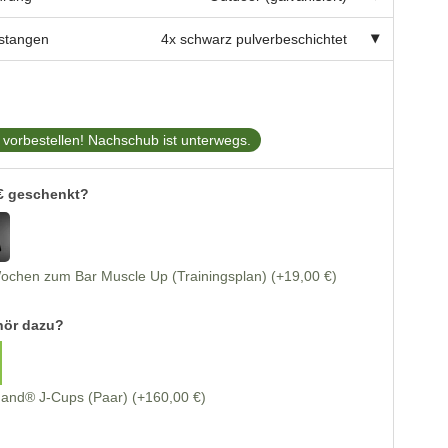
pstangen
4x schwarz pulverbeschichtet
t vorbestellen! Nachschub ist unterwegs.
€ geschenkt?
Wochen zum Bar Muscle Up (Trainingsplan)
(+19,00 €)
ör dazu?
hand® J-Cups (Paar)
(+160,00 €)