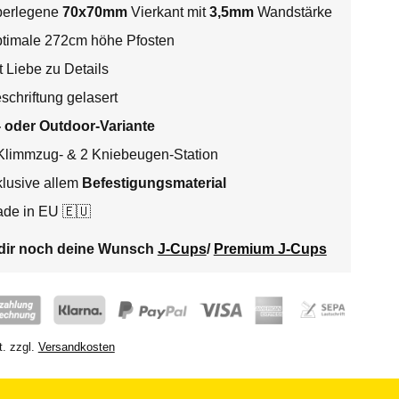
erlegene
70x70mm
Vierkant mit
3,5mm
Wandstärke
timale 272cm höhe Pfosten
t Liebe zu Details
schriftung gelasert
- oder Outdoor-Variante
Klimmzug- & 2 Kniebeugen-Station
klusive allem
Befestigungsmaterial
de in EU 🇪🇺
 dir noch deine Wunsch
J-Cups
/
Premium J-Cups
t.
zzgl.
Versandkosten