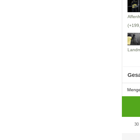
Affenh
(+199
Landm
Ges
Meng
30