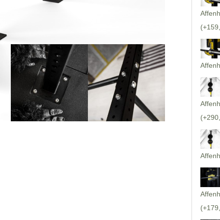
Affen
(+159
Affen
Affenh
(+290
Affenh
Affenh
(+179