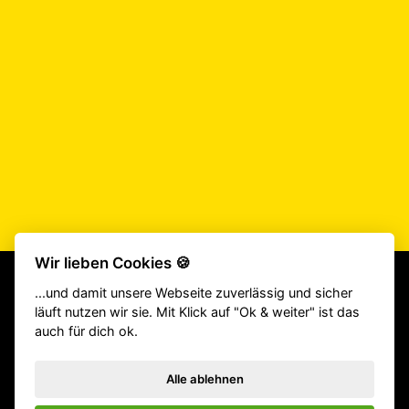
5.00
von 5
Wir lieben Cookies 🍪
...und damit unsere Webseite zuverlässig und sicher
läuft nutzen wir sie. Mit Klick auf "Ok & weiter" ist das
Beliebte Produkte:
CrossFit® Gewichthebergürtel
|
TYR Schuhe
auch für dich ok.
|
Fitness Geräte
|
Klimmzugstangen
|
Langhantel
|
Victory Grips
|
Gewichtsweste
|
Homegym
|
Gewichthebergürtel
|
Springseile
Alle ablehnen
|
Hyrox Equipment
|
ATHX Equipment