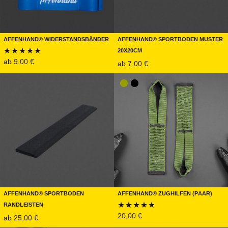
Affenhand® Widerstandsbänder
Affenhand® Sportboden Muster
20x20cm
ab
9,00
€
ab
7,00
€
Bewertet mit
5.00
von 5
Affenhand® Sportboden
Affenhand® Zughilfen (Paar)
Randleisten
20,00
€
ab
25,00
€
Bewertet