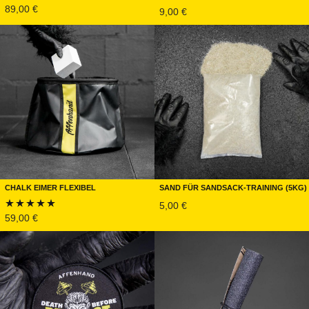
89,00
€
9,00
€
Bewertet mit
5.00
von 5
Chalk Eimer FLEXIBEL
Sand für Sandsack-Training (5kg)
5,00
€
59,00
€
Bewertet mit
5.00
von 5