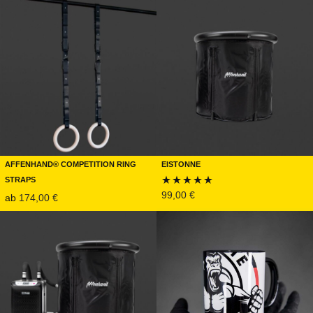
mit
4.72
von 5
Affenhand® Competition Ring
Eistonne
Straps
99,00
€
ab
174,00
€
Bewertet mit
5.00
von 5