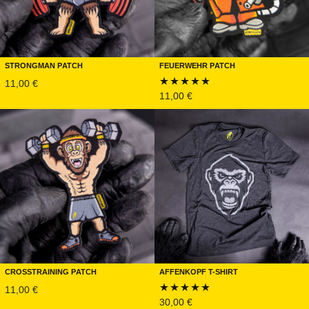
Strongman Patch
Feuerwehr Patch
11,00
€
11,00
€
Bewertet mit
5.00
von 5
Crosstraining Patch
Affenkopf T-Shirt
11,00
€
30,00
€
Bewertet mit