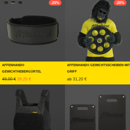
-
20
%
-
20
%
Affenhand®
Affenhand® Gewichtsscheiben mit
Gewichthebergürtel
Griff
Ursprünglicher Preis war: 49,00 €
Aktueller Preis ist: 39,20 €.
49,00
€
39,20
€
ab
31,20
€