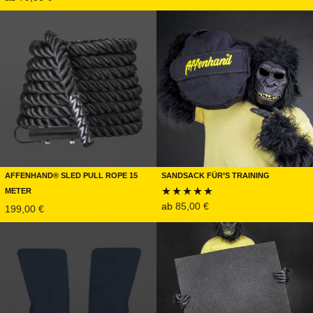
Bewertet mit
5.00
von 5
5.00
von 5
Affenhand® Sled Pull Rope 15
Sandsack für’s Training
Meter
ab
85,00
€
199,00
€
Bewertet mit
5.00
von 5