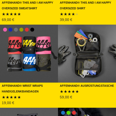
Affenhand® This and I am Happy
Affenhand® This and I am Happy
Oversized Sweatshirt
Oversized Shirt
69,00
€
39,00
€
Bewertet mit
Bewertet
5.00
von 5
mit
4.00
von 5
Affenhand® Wrist Wraps
Affenhand® Ausrüstungstasche
Handgelenkbandagen
59,00
€
Bewertet mit
19,00
€
Bewertet mit
4.89
von 5
5.00
von 5