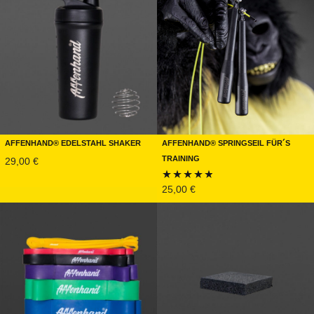
Affenhand® Edelstahl Shaker
Affenhand® Springseil für´s
Training
29,00
€
25,00
€
Bewertet
mit
4.67
von 5