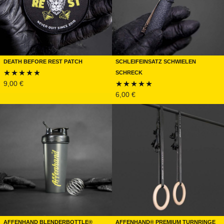
Death Before Rest Patch
Schleifeinsatz Schwielen
Schreck
9,00
€
Bewertet
6,00
€
Bewertet
mit
4.67
mit
4.75
von 5
von 5
Affenhand BlenderBottle®
Affenhand® Premium Turnringe