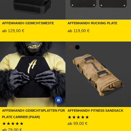
Affenhand® Gewichtsweste
Affenhand® Rucking Plate
ab
129,00
€
ab
119,00
€
Affenhand® Gewichtsplatten für
Affenhand® Fitness Sandsack
Plate Carrier (Paar)
ab
99,00
€
Bewertet mit
ab
79,00
€