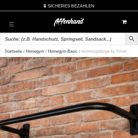
🔒 SICHERES BEZAHLEN
0
Startseite
Homegym
Homegym-Basic
/
/
/
Klimmzugstange für Türrahmen (fest verschraubt)