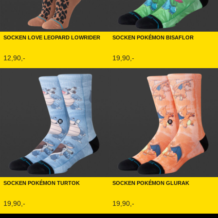
Socken Love Leopard Lowrider
Socken Pokémon Bisaflor
12,90,-
19,90,-
Socken Pokémon Turtok
Socken Pokémon Glurak
19,90,-
19,90,-