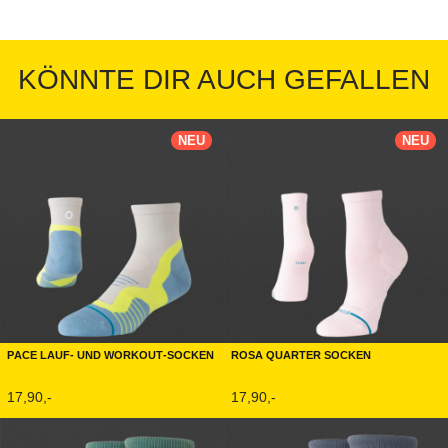
KÖNNTE DIR AUCH GEFALLEN
NEU
NEU
Pace Lauf- und Workout-Socken
Rosa Quarter Socken
17,90,-
17,90,-