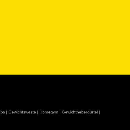
ips
|
Gewichtsweste
|
Homegym
|
Gewichthebergürtel
|