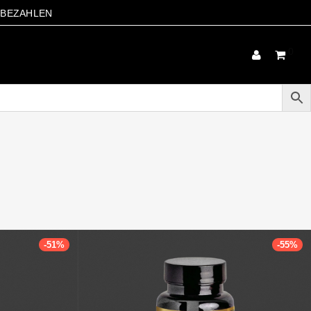
S BEZAHLEN
0
-
51
%
-
55
%