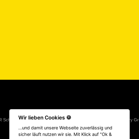
Wir lieben Cookies 🍪
R Schuhe
|
Fitness Geräte
|
Klimmzugstangen
|
Langhantel
|
Victory Gr
...und damit unsere Webseite zuverlässig und
Springseile
|
Hyrox Equipment
|
ATHX Equipment
sicher läuft nutzen wir sie. Mit Klick auf "Ok &