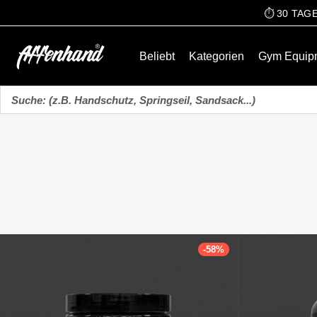
⏱️ 30 TA
Beliebt
Kategorien
Gym Equip
-
58
%