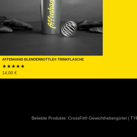
Affenhand BlenderBottle® Trinkflasche
14,00
€
Bewertet mit
5.00
von 5
Beliebte Produkte:
CrossFit® Gewichthebergürtel
|
TY