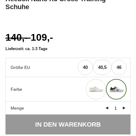
Schuhe
140,-
109,-
Ursprünglicher
Aktueller
Preis
Preis
war:
ist:
Lieferzeit:
ca. 1-3 Tage
140,-
109,- .
40
40,5
46
Größe EU
Farbe
Menge
IN DEN WARENKORB