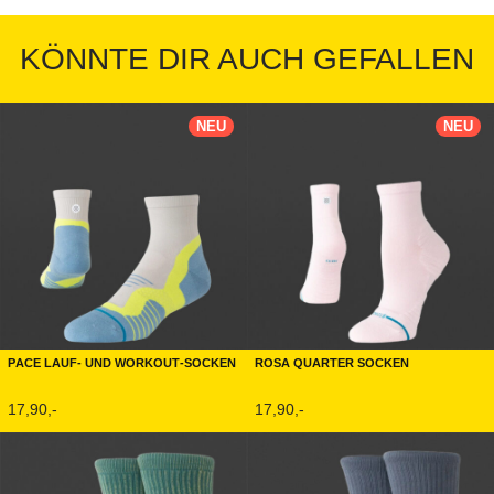
KÖNNTE DIR AUCH GEFALLEN
NEU
NEU
Pace Lauf- und Workout-Socken
Rosa Quarter Socken
17,90,-
17,90,-