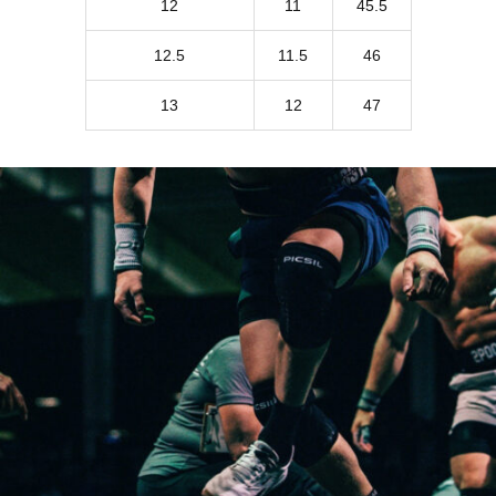
12
11
45.5
12.5
11.5
46
13
12
47