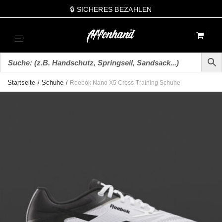
🔒 SICHERES BEZAHLEN
0
Startseite
Schuhe
/
/
Reebok Nano X5 Cross-Training Schuhe