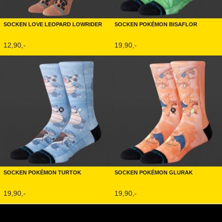
Socken Love Leopard Lowrider
Socken Pokémon Bisaflor
12,90,-
19,90,-
Socken Pokémon Turtok
Socken Pokémon Glurak
19,90,-
19,90,-