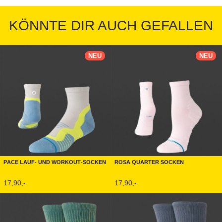
KÖNNTE DIR AUCH GEFALLEN
NEU
NEU
Pace Lauf- und Workout-Socken
Rosa Quarter Socken
17,90,-
17,90,-