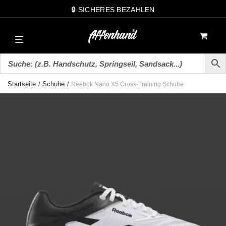
🔒 SICHERES BEZAHLEN
0
Startseite
Schuhe
/
/
Reebok Nano X5 Cross-Training Schuhe