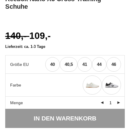
Schuhe
140,-
109,-
Ursprünglicher
Aktueller
Preis
Preis
war:
ist:
Lieferzeit:
ca. 1-3 Tage
140,-
109,- .
40
40,5
41
44
46
Größe EU
Farbe
Menge
IN DEN WARENKORB