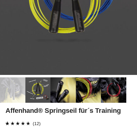
Affenhand® Springseil für´s Training
(12)
Bewertet mit
12