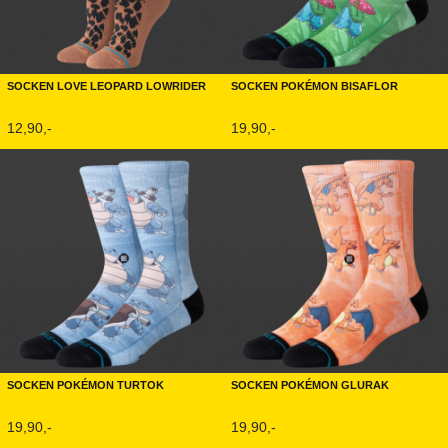
Socken Love Leopard Lowrider
Socken Pokémon Bisaflor
12,90,-
19,90,-
Socken Pokémon Turtok
Socken Pokémon Glurak
19,90,-
19,90,-