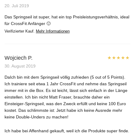
Bewertet mit
20. Juli 2019
5
von 5
Das Springseil ist super, hat ein top Preisleistungsverhältnis, ideal
für CrossFit Anfänger 🙂
Verifizierter Kauf.
Mehr Informationen
Wojciech P.
Bewertet mit
30. August 2019
5
von 5
DaIch bin mit dem Springseil völlig zufrieden (5 out of 5 Points).
Ich trainiere seit etwa 1 Jahr CrossFit und nehme das Springseil
immer mit in die Box. Es ist leicht, lässt sich einfach in der Länge
einstellen. Ich bin nicht Matt Fraser, brauchte daher ein
Einsteiger-Springseil, was den Zweck erfüllt und keine 100 Euro
kostet. Das schlimmste ist: Jetzt habe ich keine Ausrede mehr
keine Double-Unders zu machen!
Ich habe bei Affenhand gekauft, weil ich die Produkte super finde.