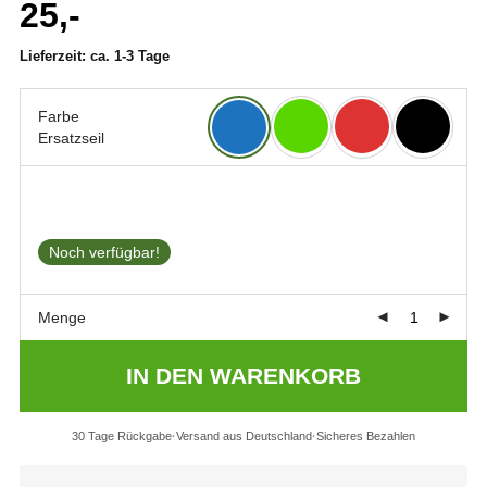
25,-
4.67
von 5,
basierend
Lieferzeit:
ca. 1-3 Tage
auf
Kundenbewertung
Farbe
Ersatzseil
Noch verfügbar!
Menge
IN DEN WARENKORB
30 Tage Rückgabe
Versand aus Deutschland
Sicheres Bezahlen