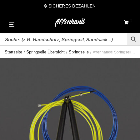
🔒 SICHERES BEZAHLEN
0
Startseite
Springseile Übersicht
Springseile
/
/
/
Affenhand® Springseil für´s Training