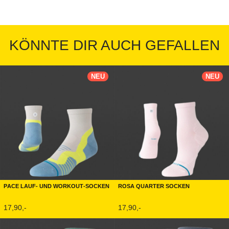
KÖNNTE DIR AUCH GEFALLEN
NEU
NEU
Pace Lauf- und Workout-Socken
Rosa Quarter Socken
17,90,-
17,90,-