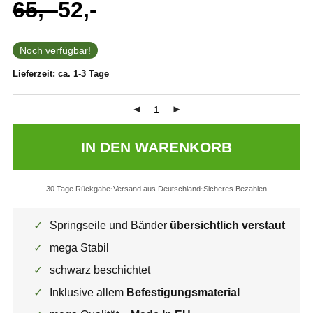
65,-
52,-
5.00
von 5,
Ursprünglicher
Aktueller
Preis
Preis
basierend auf
war:
ist:
Kundenbewertung
65,-
52,- .
Noch verfügbar!
Lieferzeit:
ca. 1-3 Tage
IN DEN WARENKORB
30 Tage Rückgabe
Versand aus Deutschland
Sicheres Bezahlen
✓
Springseile und Bänder
übersichtlich verstaut
✓
mega Stabil
✓
schwarz beschichtet
✓
Inklusive allem
Befestigungsmaterial