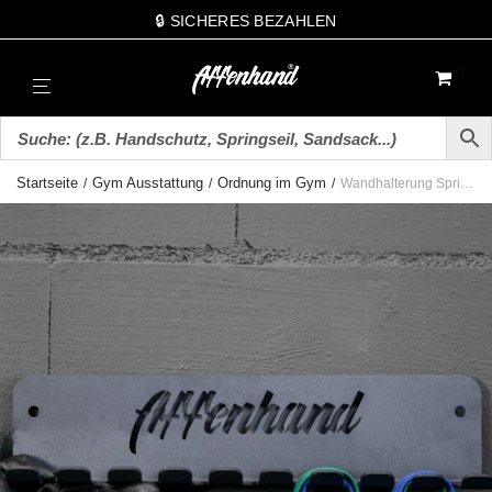
🔒 SICHERES BEZAHLEN
0
Startseite
Gym Ausstattung
Ordnung im Gym
/
/
/
Wandhalterung Springseile / Bänder