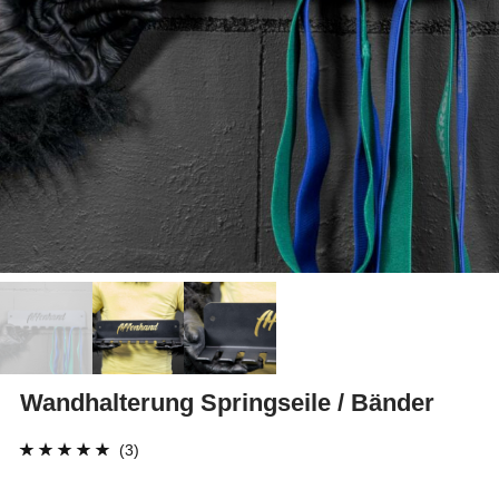
Wandhalterung Springseile / Bänder
(3)
Bewertet mit
3