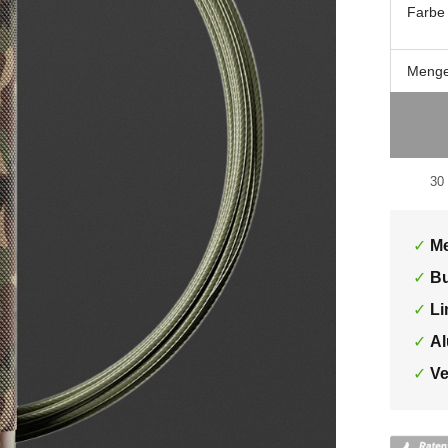
Farbe
Meng
30
M
Bu
Li
Al
Ve