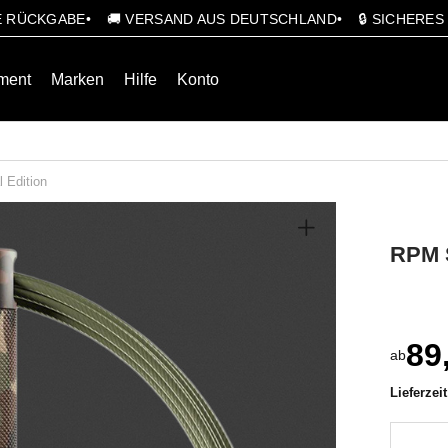
GE RÜCKGABE
🚚 VERSAND AUS DEUTSCHLAND
🔒 SICHERE
ment
Marken
Hilfe
Konto
 Edition
RPM S
89
ab
Lieferzei