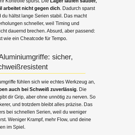
hr Kontrolle spürst. Die
Lager laufen sauber,
l arbeitet nicht gegen dich
. Dadurch sparst
d du hältst lange Serien stabil. Das macht
rholungen schneller, weil Timing und
cht dauernd brechen. Absurd, aber passend:
kt wie ein Cheatcode für Tempo.
 Aluminiumgriffe: sicher,
schweißresistent
umgriffe fühlen sich wie echtes Werkzeug an,
ben auch bei Schweiß zuverlässig
. Die
bt dir Grip, aber ohne unnötig zu nerven. So
ckerer, und trotzdem bleibt alles präzise. Das
ers bei schnellen Serien, weil du weniger
erst. Weniger Krampf, mehr Flow, und deine
en im Spiel.