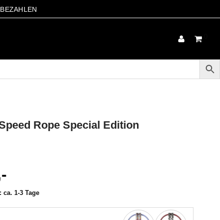
S BEZAHLEN
0
peed Rope Special Edition
,-
t:
ca. 1-3 Tage