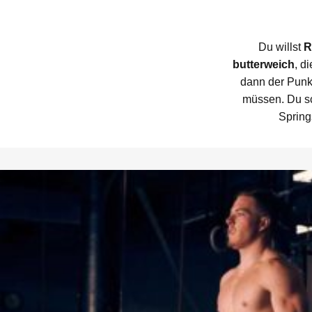
Du willst
R
butterweich
, d
dann der Punkt
müssen. Du sc
Spring