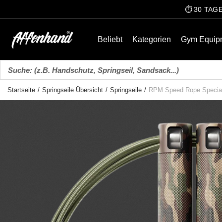
⏱️ 30 TA
Beliebt
Kategorien
Gym Equip
Startseite
/
Springseile Übersicht
/
Springseile
/
RPM Speed Rope Special