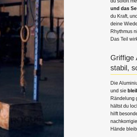
du sofort me
und das Sei
du Kraft, un
deine Wiede
Rhythmus ni
Das Teil wir
Griffige
stabil, 
Die Alumini
und sie
blei
Rändelung gi
hältst du lo
hilft besond
nachkorrigi
Hände bleib