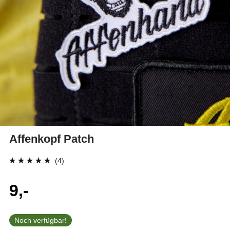
Affenkopf Patch
(4)
Bewertet mit
4
9,-
4.75
von 5,
basierend auf
Kundenbewertung
Noch verfügbar!