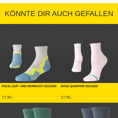
KÖNNTE DIR AUCH GEFALLEN
Pace Lauf- und Workout-Socken
Rosa Quarter Socken
17,90,-
17,90,-