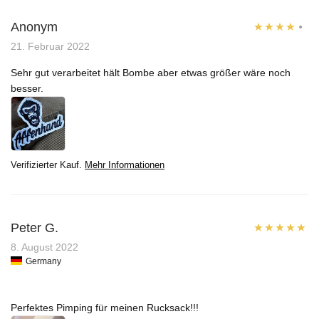
Anonym
Bewertet
21. Februar 2022
mit
4
von
Sehr gut verarbeitet hält Bombe aber etwas größer wäre noch
5
besser.
Verifizierter Kauf.
Mehr Informationen
Peter G.
Bewertet mit
8. August 2022
Germany
5
von 5
Perfektes Pimping für meinen Rucksack!!!