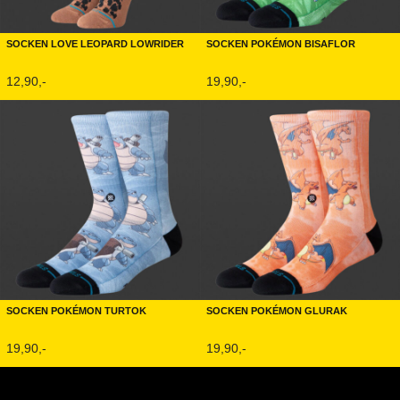
Socken Love Leopard Lowrider
Socken Pokémon Bisaflor
12,90,-
19,90,-
Socken Pokémon Turtok
Socken Pokémon Glurak
19,90,-
19,90,-