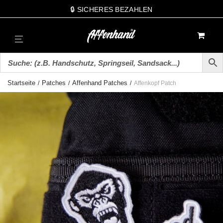
🔒 SICHERES BEZAHLEN
0
Startseite
Patches
Affenhand Patches
/
/
/
Affenkopf Patch