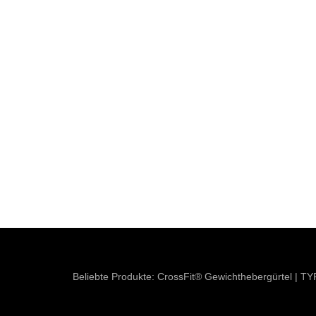
Beliebte Produkte:
CrossFit® Gewichthebergürtel
|
TY