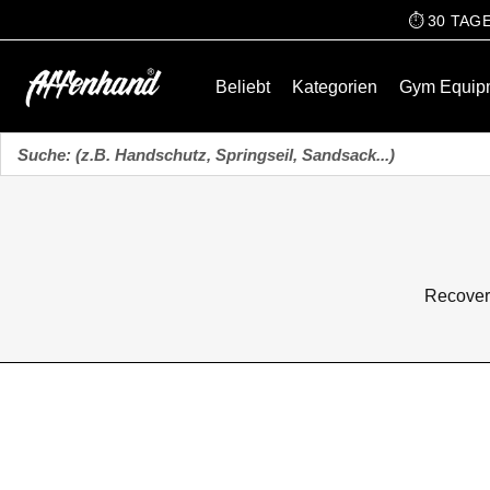
⏱️ 30 TA
Beliebt
Kategorien
Gym Equip
Recovery