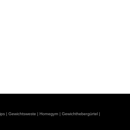
ips
|
Gewichtsweste
|
Homegym
|
Gewichthebergürtel
|