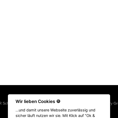
Wir lieben Cookies 🍪
R Schuhe
|
Fitness Geräte
|
Klimmzugstangen
|
Langhantel
|
Victory Gr
...und damit unsere Webseite zuverlässig und
Springseile
|
Hyrox Equipment
|
ATHX Equipment
sicher läuft nutzen wir sie. Mit Klick auf "Ok &