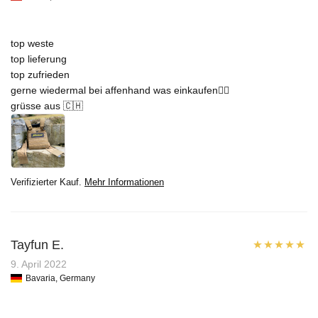
5
von 5
top weste
top lieferung
top zufrieden
gerne wiedermal bei affenhand was einkaufen👍🏼
grüsse aus 🇨🇭
Verifizierter Kauf.
Mehr Informationen
Tayfun E.
Bewertet mit
9. April 2022
Bavaria, Germany
5
von 5