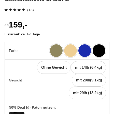
(13)
Bewertet mit
13
159,-
4.92
von 5,
ab
basierend auf
Lieferzeit:
ca. 1-3 Tage
Kundenbewertung
Farbe
Ohne Gewicht
mit 14lb (6,4kg)
mit 20lb(9,1kg)
Gewicht
mit 29lb (13,2kg)
50% Deal für Patch nutzen: