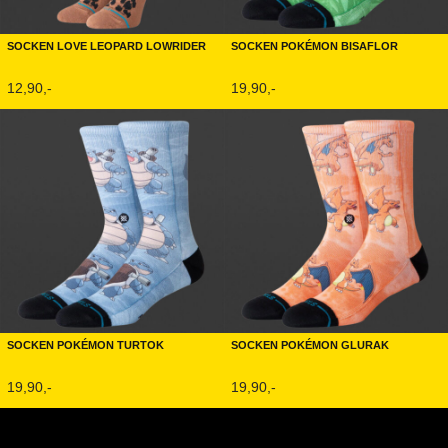
Socken Love Leopard Lowrider
Socken Pokémon Bisaflor
12,90,-
19,90,-
Socken Pokémon Turtok
Socken Pokémon Glurak
19,90,-
19,90,-