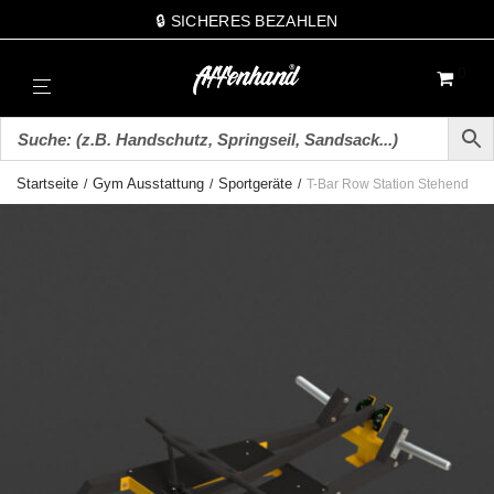
🔒 SICHERES BEZAHLEN
0
Startseite
Gym Ausstattung
Sportgeräte
/
/
/
T-Bar Row Station Stehend