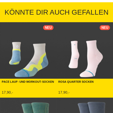
KÖNNTE DIR AUCH GEFALLEN
NEU
NEU
Pace Lauf- und Workout-Socken
Rosa Quarter Socken
17,90,-
17,90,-