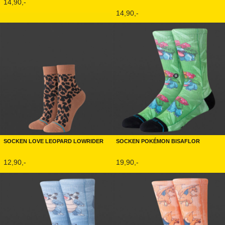
14,90,-
14,90,-
Socken Love Leopard Lowrider
Socken Pokémon Bisaflor
12,90,-
19,90,-