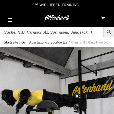
💛 WIR LIEBEN TRAINING
0
Startseite
Gym Ausstattung
Sportgeräte
/
/
/
Affenhand® Glute Ham Developer (GHD)