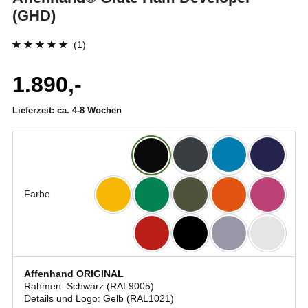
(GHD)
(1)
Bewertet mit
1
1.890,-
5.00
von 5,
basierend auf
Lieferzeit:
ca. 4-8 Wochen
Kundenbewertung
Farbe
Affenhand ORIGINAL
Rahmen: Schwarz (RAL9005)
Details und Logo: Gelb (RAL1021)