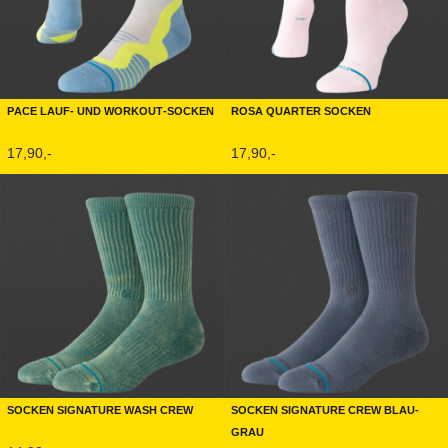
Pace Lauf- und Workout-Socken
Rosa Quarter Socken
17,90,-
17,90,-
Socken Signature Wash Crew
Socken Signature Crew Blau-
Grau