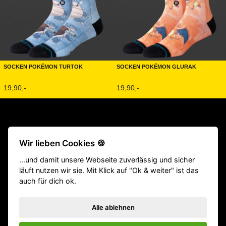
Socken Pokémon Turtok
Socken Pokémon Glurak
19,90,-
19,90,-
Beliebte Produkte:
CrossFit® Gewichthebergürtel
|
TYR Schuhe
Wir lieben Cookies 🍪
|
Fitness Geräte
|
Klimmzugstangen
|
Langhantel
|
Victory Grips
...und damit unsere Webseite zuverlässig und sicher
|
Gewichtsweste
|
Homegym
|
Gewichthebergürtel
|
Springseile
läuft nutzen wir sie. Mit Klick auf "Ok & weiter" ist das
|
Hyrox Equipment
|
ATHX Equipment
auch für dich ok.
VERTRAG WIDERRUFEN
Impressum
Versand
Zahlungsarten
Datenschutz
Bestellstatus
Rücksendung
Widerrufsbelehrung
AGB
Alle ablehnen
Influencer
GYM Produktkatalog (PDF)
Affenhand Podcast
Kontakt