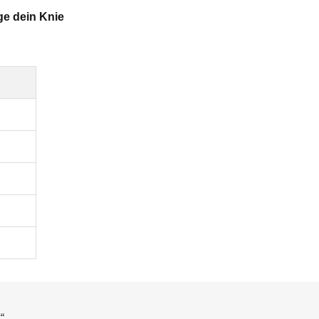
e dein Knie
“