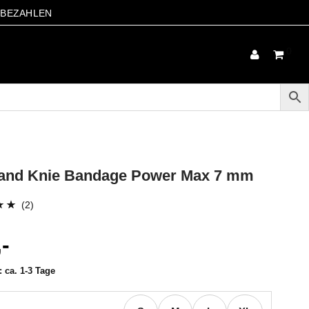
S BEZAHLEN
0
and Knie Bandage Power Max 7 mm
(2)
mit
,-
,
 auf
t:
ca. 1-3 Tage
wertung