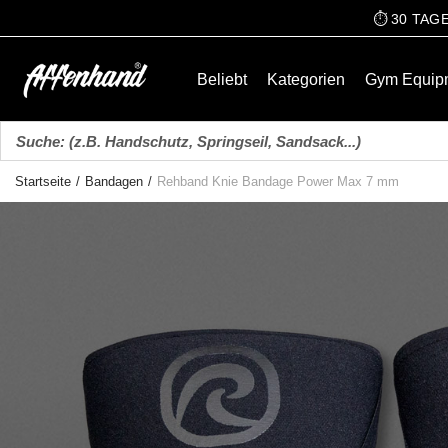
⏱️ 30 TA
Beliebt
Kategorien
Gym Equip
Startseite
/
Bandagen
/
Rehband Knie Bandage Power Max 7 mm