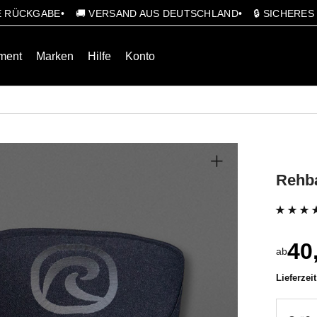
GE RÜCKGABE
🚚 VERSAND AUS DEUTSCHLAND
🔒 SICHERE
ment
Marken
Hilfe
Konto
Rehb
Bewertet 
2
40
5.00
von 5
ab
basierend
Lieferzei
Kundenbe