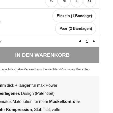
S
M
L
XL
Einzeln (1 Bandage)
l
Paar (2 Bandagen)
e
IN DEN WARENKORB
 Tage Rückgabe
Versand aus Deutschland
Sicheres Bezahlen
 mm
dick +
länger
für max Power
erlegenes
Design (Patentiert)
niales Materialien für mehr
Muskelkontrolle
hr Kompression
, Stabilität, volle