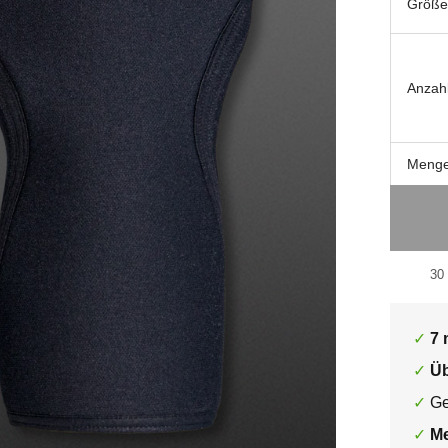
Größe
Anzah
Meng
30
7
Üb
Ge
Me