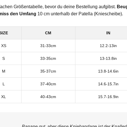
fachen Größentabelle, bevor du deine Bestellung aufgibst.
Beug
miss den Umfang
10 cm unterhalb der Patella (Kniescheibe).
SIZE
CM
IN
XS
31-33cm
12.2-13in
S
33-35cm
13-13.8in
M
35-37cm
13.8-14.6in
L
37-40cm
14.6-15.7in
XL
40-43cm
15.7-16.9in
„Banane gut, aber diese Kniebandage ist der Knaller!