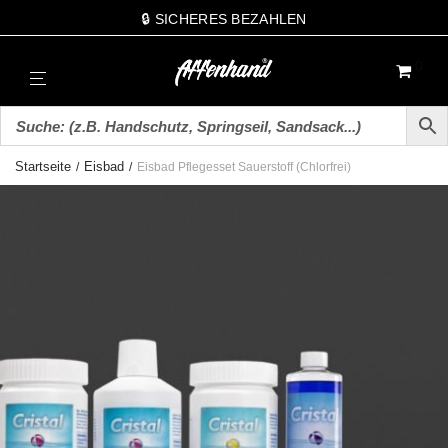
🔒 SICHERES BEZAHLEN
0
Startseite
Eisbad
/
/
Eisbad Pflegesset Sauerstoff (Chlorfrei)