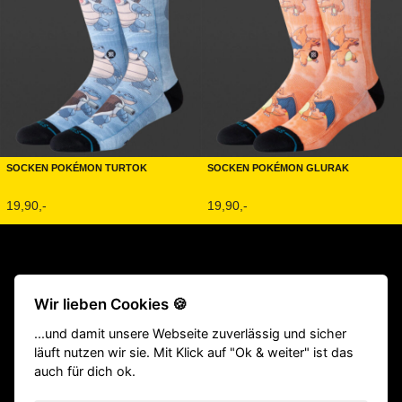
Socken Pokémon Turtok
Socken Pokémon Glurak
19,90,-
19,90,-
Beliebte Produkte:
CrossFit® Gewichthebergürtel
|
TYR Schuhe
Wir lieben Cookies 🍪
|
Fitness Geräte
|
Klimmzugstangen
|
Langhantel
|
Victory Grips
...und damit unsere Webseite zuverlässig und sicher
|
Gewichtsweste
|
Homegym
|
Gewichthebergürtel
|
Springseile
läuft nutzen wir sie. Mit Klick auf "Ok & weiter" ist das
|
Hyrox Equipment
|
ATHX Equipment
auch für dich ok.