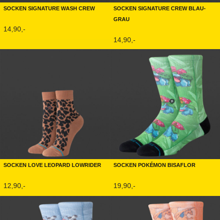
Socken Signature Wash Crew
Socken Signature Crew Blau-
Grau
14,90,-
14,90,-
Socken Love Leopard Lowrider
Socken Pokémon Bisaflor
12,90,-
19,90,-