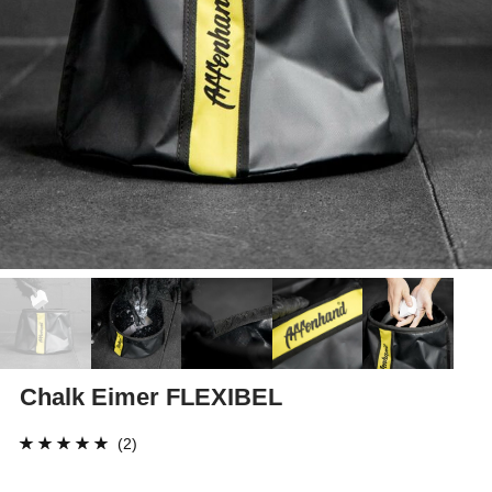
Chalk Eimer FLEXIBEL
(2)
Bewertet mit
2