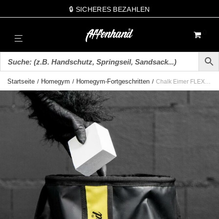
🔒 SICHERES BEZAHLEN
0
Startseite
Homegym
Homegym-Fortgeschritten
/
/
/
Chalk Eimer FLEXIBEL