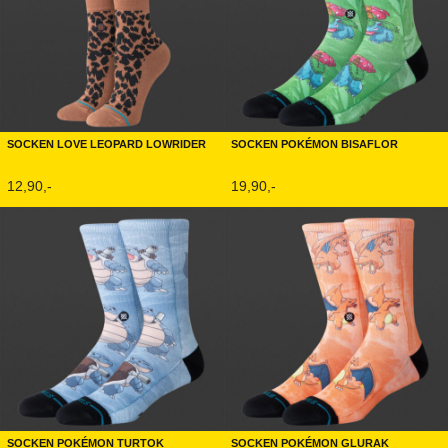
Socken Love Leopard Lowrider
Socken Pokémon Bisaflor
12,90,-
19,90,-
Socken Pokémon Turtok
Socken Pokémon Glurak