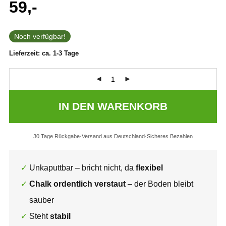
59,-
5.00
von 5,
basierend auf
Kundenbewertung
Noch verfügbar!
Lieferzeit:
ca. 1-3 Tage
IN DEN WARENKORB
30 Tage Rückgabe
Versand aus Deutschland
Sicheres Bezahlen
Unkaputtbar – bricht nicht, da
flexibel
Chalk ordentlich verstaut
– der Boden bleibt
sauber
Steht
stabil