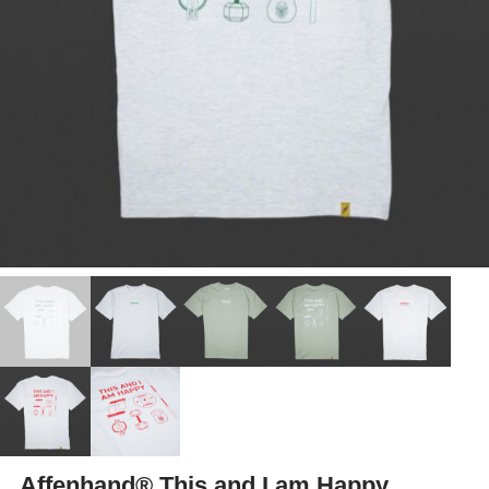
Affenhand® This and I am Happy