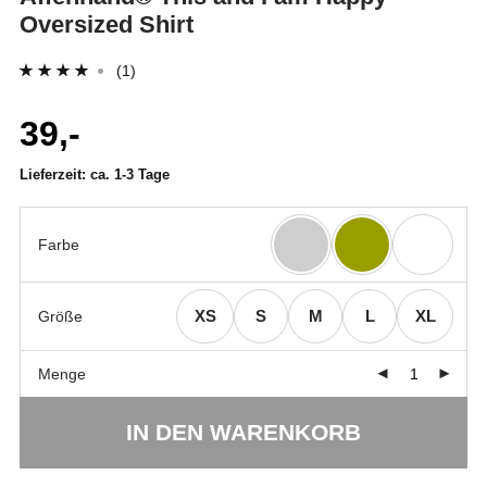
Oversized Shirt
(1)
Bewertet
1
39,-
mit
4.00
von 5,
Lieferzeit:
ca. 1-3 Tage
basierend
auf
Kundenbewertung
Farbe
XS
S
M
L
XL
Größe
Menge
IN DEN WARENKORB