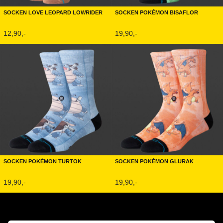
Socken Love Leopard Lowrider
Socken Pokémon Bisaflor
12,90,-
19,90,-
Socken Pokémon Turtok
Socken Pokémon Glurak
19,90,-
19,90,-