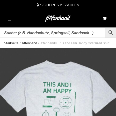
🔒 SICHERES BEZAHLEN
0
Startseite
Affenhand
/
/
Affenhand® This and I am Happy Oversized Shirt