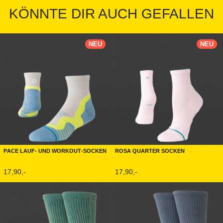
KÖNNTE DIR AUCH GEFALLEN
NEU
NEU
Pace Lauf- und Workout-Socken
Rosa Quarter Socken
17,90,-
17,90,-