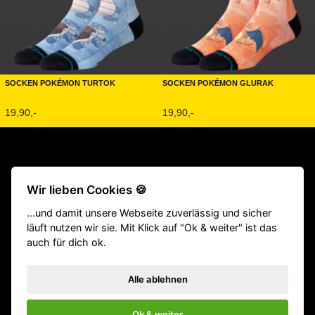
Socken Pokémon Turtok
Socken Pokémon Glurak
19,90,-
19,90,-
Beliebte Produkte:
CrossFit® Gewichthebergürtel
|
TYR Schuhe
Wir lieben Cookies 🍪
|
Fitness Geräte
|
Klimmzugstangen
|
Langhantel
|
Victory Grips
...und damit unsere Webseite zuverlässig und sicher
|
Gewichtsweste
|
Homegym
|
Gewichthebergürtel
|
Springseile
läuft nutzen wir sie. Mit Klick auf "Ok & weiter" ist das
|
Hyrox Equipment
|
ATHX Equipment
auch für dich ok.
VERTRAG WIDERRUFEN
Impressum
Versand
Zahlungsarten
Datenschutz
Bestellstatus
Rücksendung
Widerrufsbelehrung
AGB
Alle ablehnen
Influencer
GYM Produktkatalog (PDF)
Affenhand Podcast
Kontakt
Ok & weiter