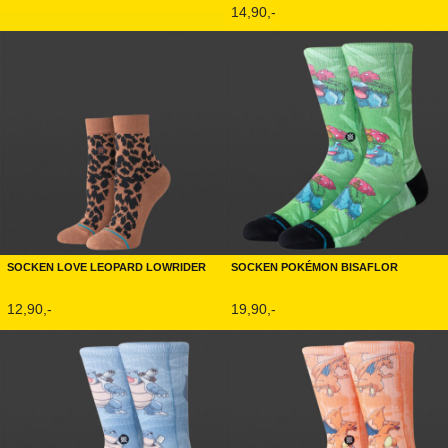
14,90,-
Socken Love Leopard Lowrider
Socken Pokémon Bisaflor
12,90,-
19,90,-