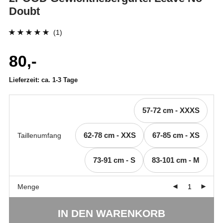
Doubt
(1)
Bewertet mit
1
80,-
5.00
von 5,
basierend auf
Lieferzeit:
ca. 1-3 Tage
Kundenbewertung
57-72 cm - XXXS
62-78 cm - XXS
67-85 cm - XS
Taillenumfang
73-91 cm - S
83-101 cm - M
Menge
IN DEN WARENKORB