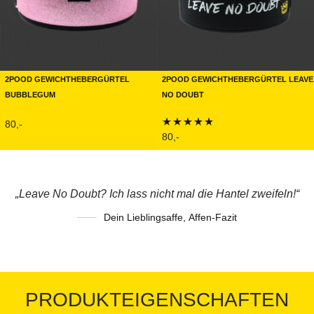
2POOD Gewichthebergürtel
2POOD Gewichthebergürtel Leave
Bubblegum
No Doubt
80,-
80,-
Bewertet mit
5.00
von 5
„Leave No Doubt? Ich lass nicht mal die Hantel zweifeln!“
Dein Lieblingsaffe
,
Affen-Fazit
PRODUKTEIGENSCHAFTEN