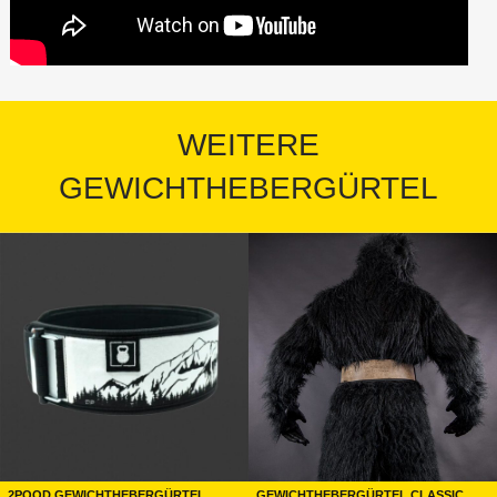
WEITERE
GEWICHTHEBERGÜRTEL
2POOD Gewichthebergürtel
Gewichthebergürtel CLASSIC