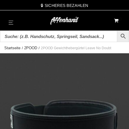
🔒 SICHERES BEZAHLEN
0
Startseite
2POOD
/
/
2POOD Gewichthebergürtel Leave No Doubt