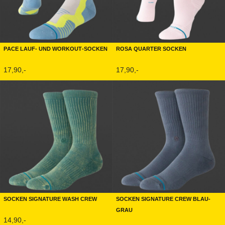
Pace Lauf- und Workout-Socken
Rosa Quarter Socken
17,90,-
17,90,-
Socken Signature Wash Crew
Socken Signature Crew Blau-
Grau
14,90,-