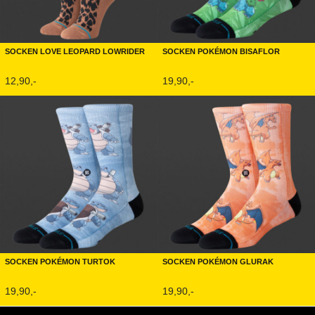
Socken Love Leopard Lowrider
Socken Pokémon Bisaflor
12,90,-
19,90,-
Socken Pokémon Turtok
Socken Pokémon Glurak
19,90,-
19,90,-