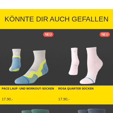
KÖNNTE DIR AUCH GEFALLEN
NEU
NEU
Pace Lauf- und Workout-Socken
Rosa Quarter Socken
17,90,-
17,90,-