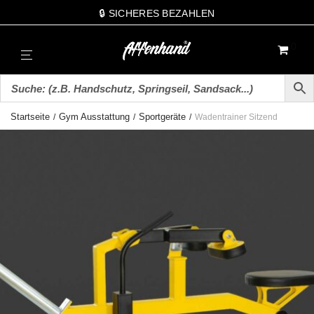
🔒 SICHERES BEZAHLEN
0
Startseite
Gym Ausstattung
Sportgeräte
/
/
/
Wadentrainer Sitzend