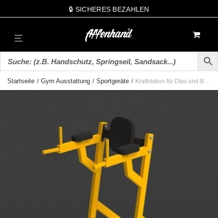
🔒 SICHERES BEZAHLEN
0
Startseite
Gym Ausstattung
Sportgeräte
/
/
/
Kraftstation für Dips und Beinheben