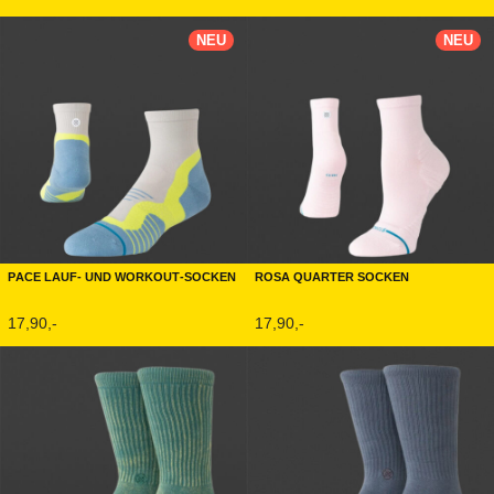
NEU
NEU
Pace Lauf- und Workout-Socken
Rosa Quarter Socken
17,90,-
17,90,-