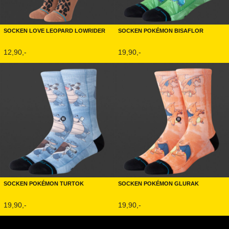
Socken Love Leopard Lowrider
Socken Pokémon Bisaflor
12,90,-
19,90,-
Socken Pokémon Turtok
Socken Pokémon Glurak
19,90,-
19,90,-