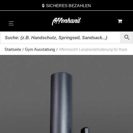
🔒 SICHERES BEZAHLEN
0
Startseite
Gym Ausstattung
/
/
Affenhand® Langhantelhalterung für Rack