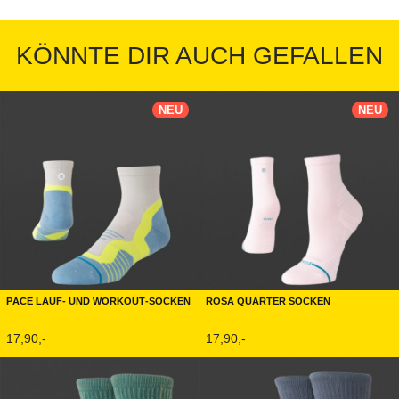
KÖNNTE DIR AUCH GEFALLEN
NEU
NEU
Pace Lauf- und Workout-Socken
Rosa Quarter Socken
17,90,-
17,90,-