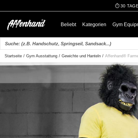
⏱️ 30 TA
Beliebt
Kategorien
Gym Equip
Startseite
/
Gym Ausstattung
/
Gewichte und Hanteln
/
Affenhand® Farme