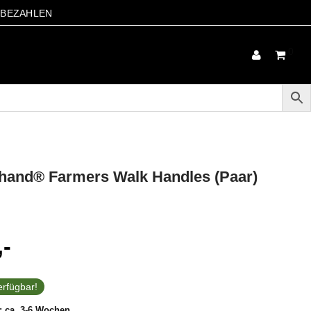
S BEZAHLEN
0
hand® Farmers Walk Handles (Paar)
,-
rfügbar!
t:
ca. 3-6 Wochen