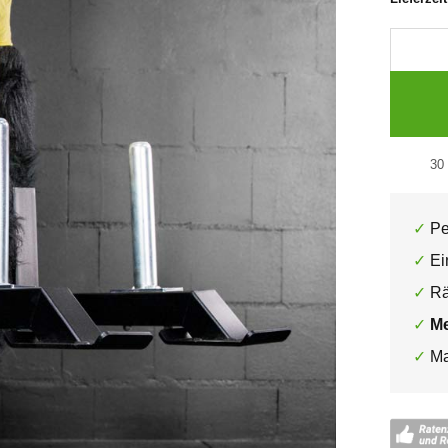
30
Pe
Ei
Rä
Me
Ma