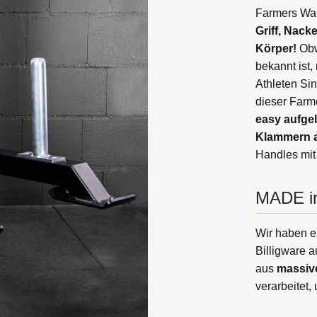
Farmers Wal
Griff, Nack
Körper!
Obw
bekannt ist
Athleten Si
dieser Farm
easy aufge
Klammern a
Handles mit
MADE i
Wir haben 
Billigware 
aus
massive
verarbeitet