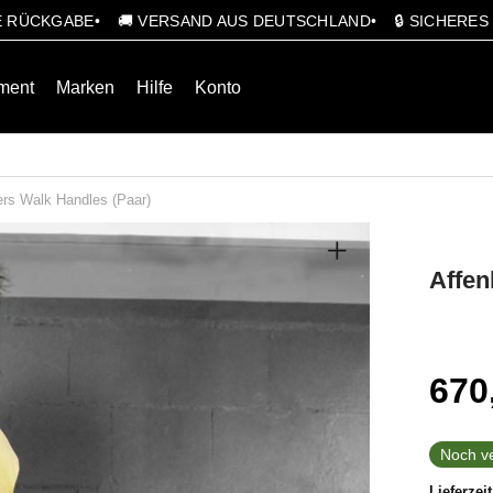
GE RÜCKGABE
🚚 VERSAND AUS DEUTSCHLAND
🔒 SICHERE
ment
Marken
Hilfe
Konto
rs Walk Handles (Paar)
Affen
670
Noch ve
Lieferzei