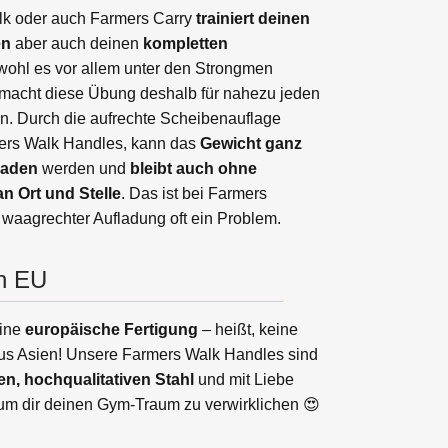
k oder auch Farmers Carry
trainiert deinen
en
aber auch deinen
kompletten
ohl es vor allem unter den Strongmen
, macht diese Übung deshalb für nahezu jeden
nn. Durch die aufrechte Scheibenauflage
ers Walk Handles, kann das
Gewicht ganz
laden
werden und
bleibt auch ohne
n Ort und Stelle
. Das ist bei Farmers
 waagrechter Aufladung oft ein Problem.
n EU
eine
europäische Fertigung
– heißt, keine
aus Asien! Unsere Farmers Walk Handles sind
n, hochqualitativen Stahl
und mit Liebe
, um dir deinen Gym-Traum zu verwirklichen 😍