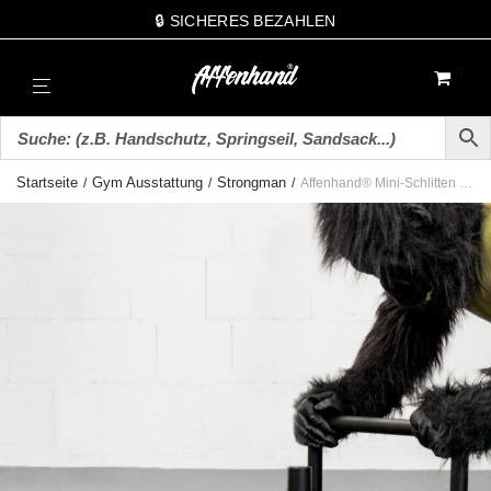
🔒 SICHERES BEZAHLEN
0
Startseite
Gym Ausstattung
Strongman
/
/
/
Affenhand® Mini-Schlitten für’s Training