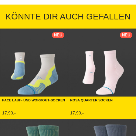
KÖNNTE DIR AUCH GEFALLEN
NEU
NEU
Pace Lauf- und Workout-Socken
Rosa Quarter Socken
17,90,-
17,90,-