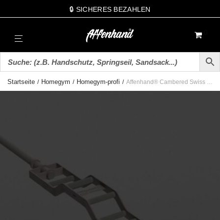
🔒 SICHERES BEZAHLEN
0
Startseite
Homegym
Homegym-profi
/
/
/
Affenhand® Cambered Swiss Bar