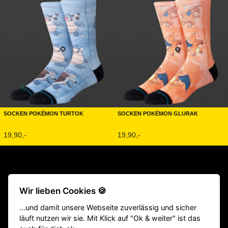
Socken Pokémon Turtok
Socken Pokémon Glurak
19,90,-
19,90,-
Beliebte Produkte:
CrossFit® Gewichthebergürtel
|
TYR Schuhe
Wir lieben Cookies 🍪
|
Fitness Geräte
|
Klimmzugstangen
|
Langhantel
|
Victory Grips
...und damit unsere Webseite zuverlässig und sicher
|
Gewichtsweste
|
Homegym
|
Gewichthebergürtel
|
Springseile
läuft nutzen wir sie. Mit Klick auf "Ok & weiter" ist das
|
Hyrox Equipment
|
ATHX Equipment