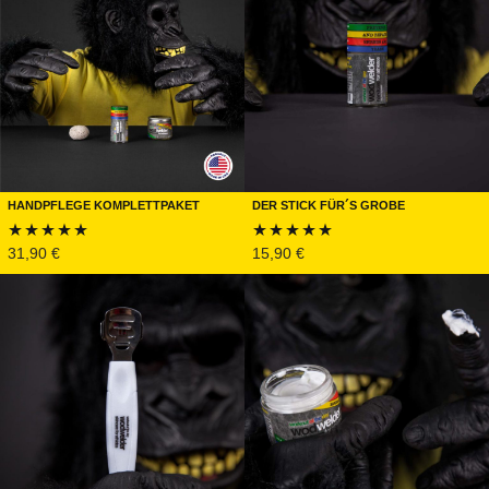
Handpflege Komplettpaket
Der Stick für´s Grobe
31,90
€
15,90
€
Bewertet mit
Bewertet mit
4.89
von 5
4.90
von 5